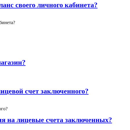
анс своего личного кабинета?
бинета?
магазин?
лицевой счет заключенного?
ого?
я на лицевые счета заключенных?