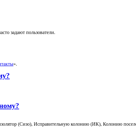
асто задают пользователи.
нтакты
».
му?
нному?
изолятор (Сизо), Исправительную колонию (ИК), Колонию посел