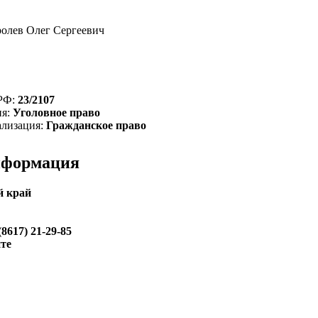
ролев Олег Сергеевич
 РФ:
23/2107
ия:
Уголовное право
ализация:
Гражданское право
нформация
й край
(8617) 21-29-85
йте