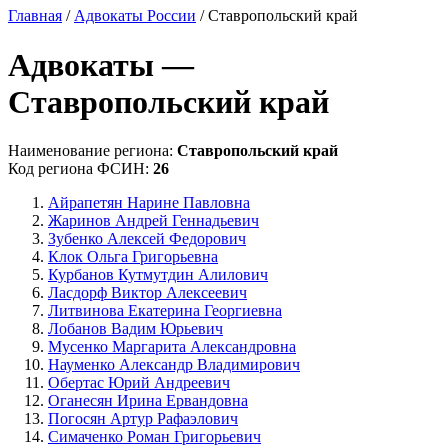
Главная
/
Адвокаты России
/ Ставропольский край
Адвокаты —
Ставропольский край
Наименование региона:
Ставропольский край
Код региона ФСИН:
26
Айрапетян Нарине Павловна
Жаринов Андрей Геннадьевич
Зубенко Алексей Федорович
Клок Ольга Григорьевна
Курбанов Кутмутдин Алилович
Ласдорф Виктор Алексеевич
Литвинова Екатерина Георгиевна
Лобанов Вадим Юрьевич
Мусенко Маргарита Александровна
Науменко Александр Владимирович
Обертас Юрий Андреевич
Оганесян Ирина Ервандовна
Погосян Артур Рафаэлович
Симаченко Роман Григорьевич