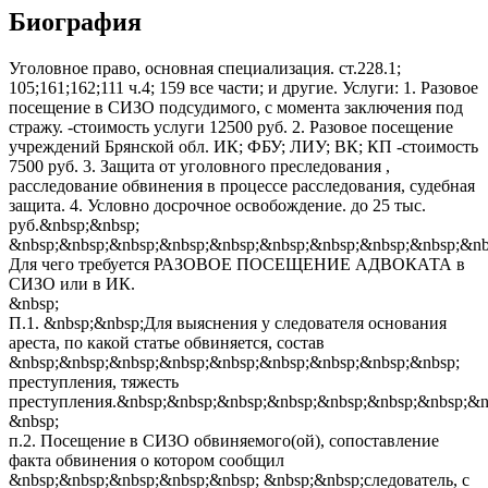
Биография
Уголовное право, основная специализация. ст.228.1;
105;161;162;111 ч.4; 159 все части; и другие. Услуги: 1. Разовое
посещение в СИЗО подсудимого, с момента заключения под
стражу. -стоимость услуги 12500 руб. 2. Разовое посещение
учреждений Брянской обл. ИК; ФБУ; ЛИУ; ВК; КП -стоимость
7500 руб. 3. Защита от уголовного преследования ,
расследование обвинения в процессе расследования, судебная
защита. 4. Условно досрочное освобождение. до 25 тыс.
руб.&nbsp;&nbsp;
&nbsp;&nbsp;&nbsp;&nbsp;&nbsp;&nbsp;&nbsp;&nbsp;&nbsp;&nb
Для чего требуется РАЗОВОЕ ПОСЕЩЕНИЕ АДВОКАТА в
СИЗО или в ИК.
&nbsp;
П.1. &nbsp;&nbsp;Для выяснения у следователя основания
ареста, по какой статье обвиняется, состав
&nbsp;&nbsp;&nbsp;&nbsp;&nbsp;&nbsp;&nbsp;&nbsp;&nbsp;
преступления, тяжесть
преступления.&nbsp;&nbsp;&nbsp;&nbsp;&nbsp;&nbsp;&nbsp;&n
&nbsp;
п.2. Посещение в СИЗО обвиняемого(ой), сопоставление
факта обвинения о котором сообщил
&nbsp;&nbsp;&nbsp;&nbsp;&nbsp; &nbsp;&nbsp;следователь, с