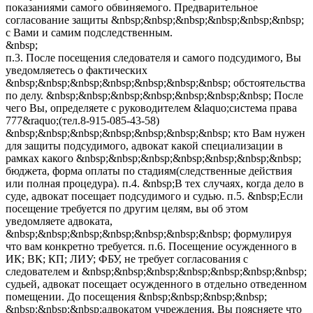
показаниями самого обвиняемого. Предварительное
согласование защиты &nbsp;&nbsp;&nbsp;&nbsp;&nbsp;&nbsp;
с Вами и самим подследственным.
&nbsp;
п.3. После посещения следователя и самого подсудимого, Вы
уведомляетесь о фактических
&nbsp;&nbsp;&nbsp;&nbsp;&nbsp;&nbsp;&nbsp; обстоятельства
по делу. &nbsp;&nbsp;&nbsp;&nbsp;&nbsp;&nbsp;&nbsp; После
чего Вы, определяете с руководителем &laquo;система права
777&raquo;(тел.8-915-085-43-58)
&nbsp;&nbsp;&nbsp;&nbsp;&nbsp;&nbsp;&nbsp; кто Вам нужен
для защиты подсудимого, адвокат какой специализации в
рамках какого &nbsp;&nbsp;&nbsp;&nbsp;&nbsp;&nbsp;&nbsp;
бюджета, форма оплаты по стадиям(следственные действия
или полная процедура). п.4. &nbsp;В тех случаях, когда дело в
суде, адвокат посещает подсудимого и судью. п.5. &nbsp;Если
посещение требуется по другим целям, вы об этом
уведомляете адвоката,
&nbsp;&nbsp;&nbsp;&nbsp;&nbsp;&nbsp;&nbsp; формулируя
что вам конкретно требуется. п.6. Посещение осужденного в
ИК; ВК; КП; ЛИУ; ФБУ, не требует согласования с
следователем и &nbsp;&nbsp;&nbsp;&nbsp;&nbsp;&nbsp;&nbsp;
судьей, адвокат посещает осужденного в отдельно отведенном
помещении. До посещения &nbsp;&nbsp;&nbsp;&nbsp;
&nbsp;&nbsp;&nbsp;адвокатом учреждения, Вы поясняете что