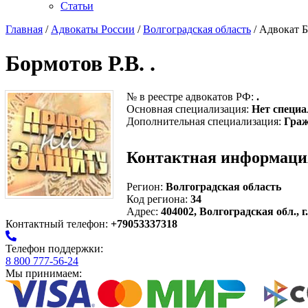
Статьи
Главная
/
Адвокаты России
/
Волгоградская область
/ Адвокат Б
Бормотов Р.В. .
№ в реестре адвокатов РФ:
.
Основная специализация:
Нет специа
Дополнительная специализация:
Граж
Контактная информаци
Регион:
Волгоградская область
Код региона:
34
Адрес:
404002, Волгоградская обл., г
Контактный телефон:
+79053337318
Телефон поддержки:
8 800 777-56-24
Мы принимаем: