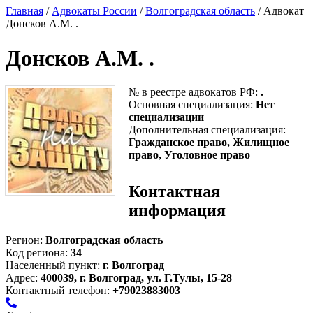
Главная
/
Адвокаты России
/
Волгоградская область
/ Адвокат
Донсков А.М. .
Донсков А.М. .
№ в реестре адвокатов РФ:
.
Основная специализация:
Нет
специализации
Дополнительная специализация:
Гражданское право, Жилищное
право, Уголовное право
Контактная
информация
Регион:
Волгоградская область
Код региона:
34
Населенный пункт:
г. Волгоград
Адрес:
400039, г. Волгоград, ул. Г.Тулы, 15-28
Контактный телефон:
+79023883003