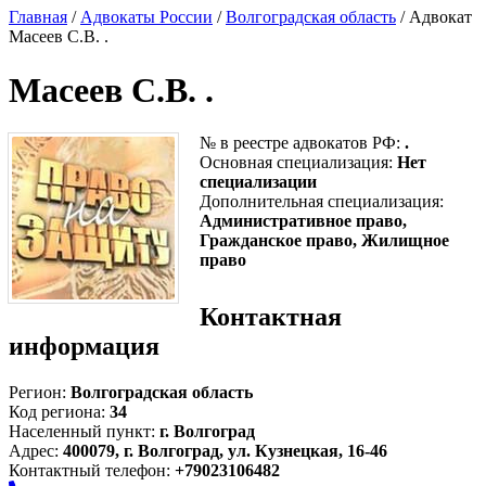
Главная
/
Адвокаты России
/
Волгоградская область
/ Адвокат
Масеев С.В. .
Масеев С.В. .
№ в реестре адвокатов РФ:
.
Основная специализация:
Нет
специализации
Дополнительная специализация:
Административное право,
Гражданское право, Жилищное
право
Контактная
информация
Регион:
Волгоградская область
Код региона:
34
Населенный пункт:
г. Волгоград
Адрес:
400079, г. Волгоград, ул. Кузнецкая, 16-46
Контактный телефон:
+79023106482