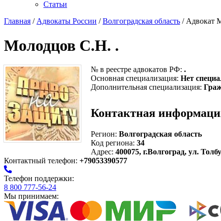
Статьи
Главная
/
Адвокаты России
/
Волгоградская область
/ Адвокат М
Молодцов С.Н. .
№ в реестре адвокатов РФ:
.
Основная специализация:
Нет специа
Дополнительная специализация:
Граж
Контактная информаци
Регион:
Волгоградская область
Код региона:
34
Адрес:
400075, г.Волгоград, ул. Толбу
Контактный телефон:
+79053390577
Телефон поддержки:
8 800 777-56-24
Мы принимаем: