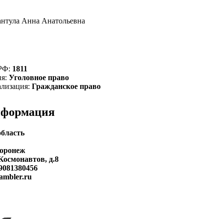
антула Анна Анатольевна
 РФ:
1811
ия:
Уголовное право
ализация:
Гражданское право
нформация
область
Воронеж
 Космонавтов, д.8
9081380456
mbler.ru