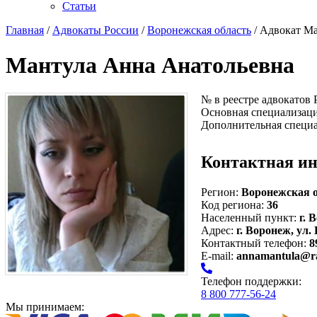
Статьи
Главная
/
Адвокаты России
/
Воронежская область
/ Адвокат М
Мантула Анна Анатольевна
№ в реестре адвокатов
Основная специализац
Дополнительная специ
Контактная и
Регион:
Воронежская 
Код региона:
36
Населенный пункт:
г. 
Адрес:
г. Воронеж, ул.
Контактный телефон:
8
E-mail:
annamantula@ra
Телефон поддержки:
8 800 777-56-24
Мы принимаем: