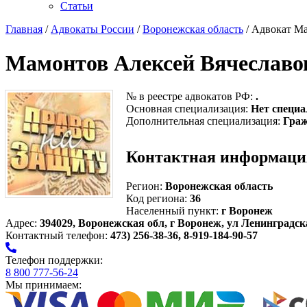
Статьи
Главная
/
Адвокаты России
/
Воронежская область
/ Адвокат М
Мамонтов Алексей Вячеславо
№ в реестре адвокатов РФ:
.
Основная специализация:
Нет специа
Дополнительная специализация:
Граж
Контактная информаци
Регион:
Воронежская область
Код региона:
36
Населенный пункт:
г Воронеж
Адрес:
394029, Воронежская обл, г Воронеж, ул Ленинградская,
Контактный телефон:
473) 256-38-36, 8-919-184-90-57
Телефон поддержки:
8 800 777-56-24
Мы принимаем: