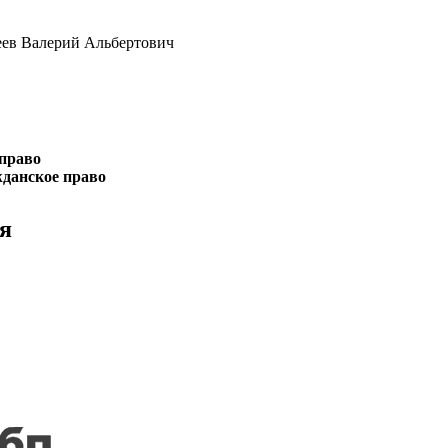
еев Валерий Альбертович
право
данское право
я