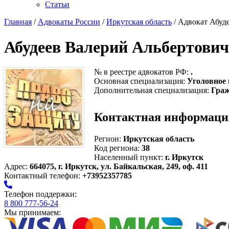
Статьи
Главная
/
Адвокаты России
/
Иркутская область
/ Адвокат Абуд
Абудеев Валерий Альбертович
№ в реестре адвокатов РФ:
.
Основная специализация:
Уголовное 
Дополнительная специализация:
Граж
Контактная информаци
Регион:
Иркутская область
Код региона:
38
Населенный пункт:
г. Иркутск
Адрес:
664075, г. Иркутск, ул. Байкальская, 249, оф. 411
Контактный телефон:
+73952357785
Телефон поддержки:
8 800 777-56-24
Мы принимаем: