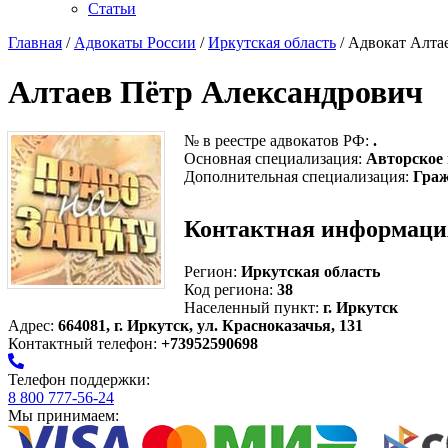
Статьи
Главная
/
Адвокаты России
/
Иркутская область
/ Адвокат Алта
Алтаев Пётр Александрович
№ в реестре адвокатов РФ:
.
Основная специализация:
Авторское
Дополнительная специализация:
Граж
Контактная информаци
Регион:
Иркутская область
Код региона:
38
Населенный пункт:
г. Иркутск
Адрес:
664081, г. Иркутск, ул. Красноказачья, 131
Контактный телефон:
+73952590698
Телефон поддержки:
8 800 777-56-24
Мы принимаем: