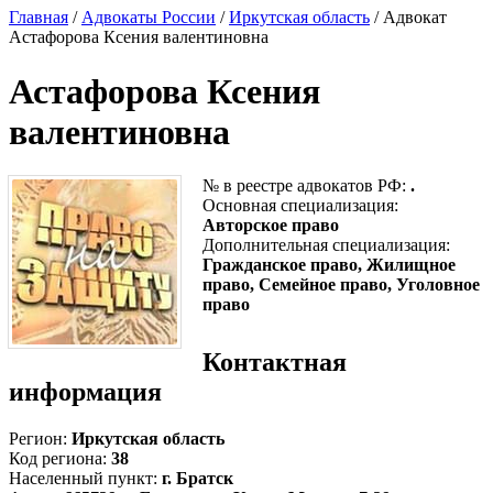
Главная
/
Адвокаты России
/
Иркутская область
/ Адвокат
Астафорова Ксения валентиновна
Астафорова Ксения
валентиновна
№ в реестре адвокатов РФ:
.
Основная специализация:
Авторское право
Дополнительная специализация:
Гражданское право, Жилищное
право, Семейное право, Уголовное
право
Контактная
информация
Регион:
Иркутская область
Код региона:
38
Населенный пункт:
г. Братск