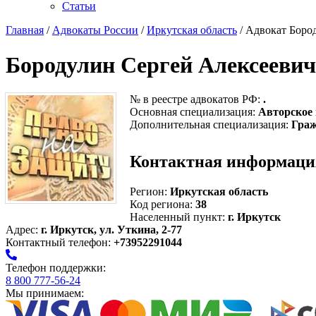
Статьи
Главная
/
Адвокаты России
/
Иркутская область
/ Адвокат Боро
Бородулин Сергей Алексеевич
№ в реестре адвокатов РФ:
.
Основная специализация:
Авторское
Дополнительная специализация:
Граж
Контактная информаци
Регион:
Иркутская область
Код региона:
38
Населенный пункт:
г. Иркутск
Адрес:
г. Иркутск, ул. Уткина, 2-77
Контактный телефон:
+73952291044
Телефон поддержки:
8 800 777-56-24
Мы принимаем: