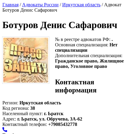
Главная
/
Адвокаты России
/
Иркутская область
/ Адвокат
Ботуров Денис Сафарович
Ботуров Денис Сафарович
№ в реестре адвокатов РФ:
.
Основная специализация:
Нет
специализации
Дополнительная специализация:
Гражданское право, Жилищное
право, Уголовное право
Контактная
информация
Регион:
Иркутская область
Код региона:
38
Населенный пункт:
г. Ьратск
Адрес:
г. Ьратск, ул. Обручева, 3А-62
Контактный телефон:
+79085432778