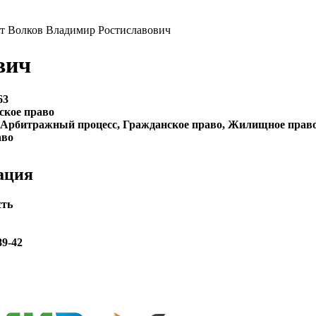
т Волков Владимир Ростиславович
вич
63
ское право
Арбитражный процесс, Гражданское право, Жилищное право,
аво
ация
сть
89-42