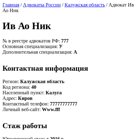
Главная
/
Адвокаты России
/
Калужская область
/ Адвокат Ив
Ао Ник
Ив Ао Ник
№ в реестре адвокатов РФ:
777
Основная специализация:
У
Дополнительная специализация:
А
Контактная информация
Регион:
Калужская область
Код региона:
40
Населенный пункт:
Калуга
Адрес:
Киров
Контактный телефон:
77777777777
Личный веб-сайт:
Www.fff
Стаж работы
Юридический стаж:
с 2016 г.