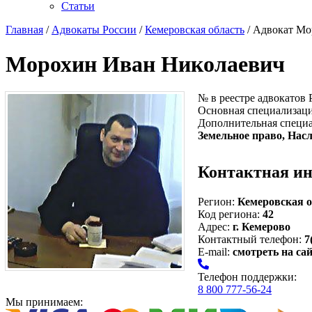
Статьи
Главная
/
Адвокаты России
/
Кемеровская область
/ Адвокат Мо
Морохин Иван Николаевич
№ в реестре адвокатов
Основная специализац
Дополнительная специ
Земельное право, Нас
Контактная и
Регион:
Кемеровская о
Код региона:
42
Адрес:
г. Кемерово
Контактный телефон:
7
E-mail:
смотреть на са
Телефон поддержки:
8 800 777-56-24
Мы принимаем: