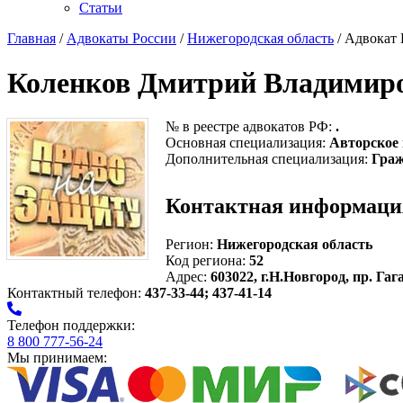
Статьи
Главная
/
Адвокаты России
/
Нижегородская область
/ Адвокат
Коленков Дмитрий Владимир
№ в реестре адвокатов РФ:
.
Основная специализация:
Авторское
Дополнительная специализация:
Граж
Контактная информаци
Регион:
Нижегородская область
Код региона:
52
Адрес:
603022, г.Н.Новгород, пр. Гага
Контактный телефон:
437-33-44; 437-41-14
Телефон поддержки:
8 800 777-56-24
Мы принимаем: