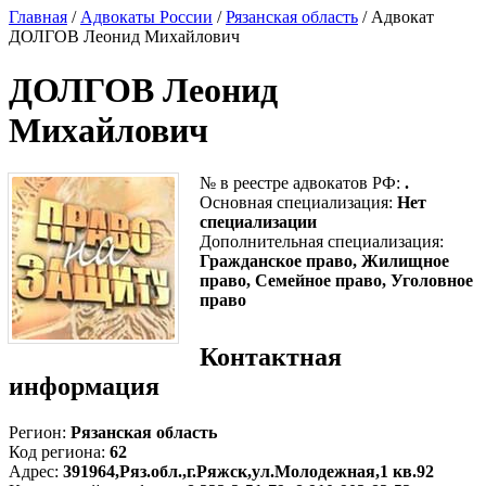
Главная
/
Адвокаты России
/
Рязанская область
/ Адвокат
ДОЛГОВ Леонид Михайлович
ДОЛГОВ Леонид
Михайлович
№ в реестре адвокатов РФ:
.
Основная специализация:
Нет
специализации
Дополнительная специализация:
Гражданское право, Жилищное
право, Семейное право, Уголовное
право
Контактная
информация
Регион:
Рязанская область
Код региона:
62
Адрес:
391964,Ряз.обл.,г.Ряжск,ул.Молодежная,1 кв.92