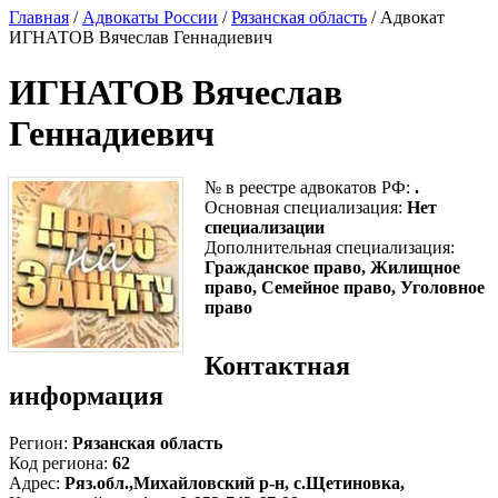
Главная
/
Адвокаты России
/
Рязанская область
/ Адвокат
ИГНАТОВ Вячеслав Геннадиевич
ИГНАТОВ Вячеслав
Геннадиевич
№ в реестре адвокатов РФ:
.
Основная специализация:
Нет
специализации
Дополнительная специализация:
Гражданское право, Жилищное
право, Семейное право, Уголовное
право
Контактная
информация
Регион:
Рязанская область
Код региона:
62
Адрес:
Ряз.обл.,Михайловский р-н, с.Щетиновка,