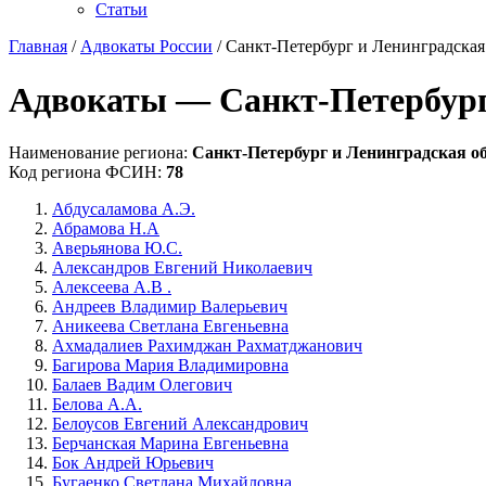
Статьи
Главная
/
Адвокаты России
/ Санкт-Петербург и Ленинградская
Адвокаты — Санкт-Петербург
Наименование региона:
Санкт-Петербург и Ленинградская о
Код региона ФСИН:
78
Абдусаламова А.Э.
Абрамова Н.А
Аверьянова Ю.С.
Александров Евгений Николаевич
Алексеева А.В .
Андреев Владимир Валерьевич
Аникеева Светлана Евгеньевна
Ахмадалиев Рахимджан Рахматджанович
Багирова Мария Владимировна
Балаев Вадим Олегович
Белова А.А.
Белоусов Евгений Александрович
Берчанская Марина Евгеньевна
Бок Андрей Юрьевич
Бугаенко Светлана Михайловна