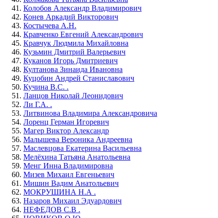
Колобов Александр Владимирович
Конев Аркадий Викторович
Костычева А.Н.
Кравченко Евгений Александрович
Кравчук Людмила Михайловна
Кузьмин Дмитрий Валерьевич
Куканов Игорь Дмитриевич
Култанова Зинаида Ивановна
Куцобин Андрей Станиславович
Кучина В.С. .
Ланцов Николай Леонидович
Ли Г.А. .
Литвинова Владимира Александровича
Лоренц Герман Игоревич
Магер Виктор Александр
Малышева Вероника Андреевна
Маслевцова Екатерина Васильевна
Мелёхина Татьяна Анатольевна
Менг Инна Владимировна
Мизев Михаил Евгеньевич
Мишин Вадим Анатольевич
МОКРУШИНА Н.А .
Назаров Михаил Эдуардович
НЕФЕДОВ С.В .