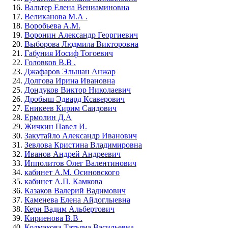
Вальтер Елена Вениаминовна
Великанова М.А .
Воробьева А.М.
Воронин Александр Георгиевич
Выборова Людмила Викторовна
Габуния Иосиф Тогоевич
Головков В.В .
Джафаров Эльшан Анжар
Долгова Ирина Ивановна
Дондуков Виктор Николаевич
Дробыш Эдвард Ксаверович
Еникеев Кирим Саидович
Ермолин Д.А
Жичкин Павел И.
Закутайло Александр Иванович
Зевлова Кристина Владимировна
Иванов Андрей Андреевич
Ипполитов Олег Валентинович
кабинет А.М. Осиновского
кабинет А.П. Камкова
Казаков Валерий Вадимович
Каменева Елена Айдоглыевна
Керн Вадим Альбертович
Кириенова В.В .
Колмакова Татьяна Васильевна