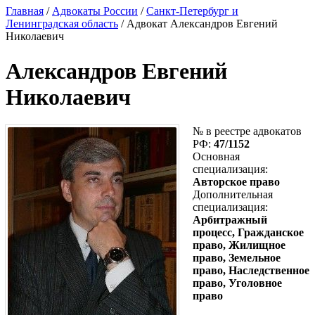
Главная
/
Адвокаты России
/
Санкт-Петербург и
Ленинградская область
/ Адвокат Александров Евгений
Николаевич
Александров Евгений
Николаевич
№ в реестре адвокатов
РФ:
47/1152
Основная
специализация:
Авторское право
Дополнительная
специализация:
Арбитражный
процесс, Гражданское
право, Жилищное
право, Земельное
право, Наследственное
право, Уголовное
право