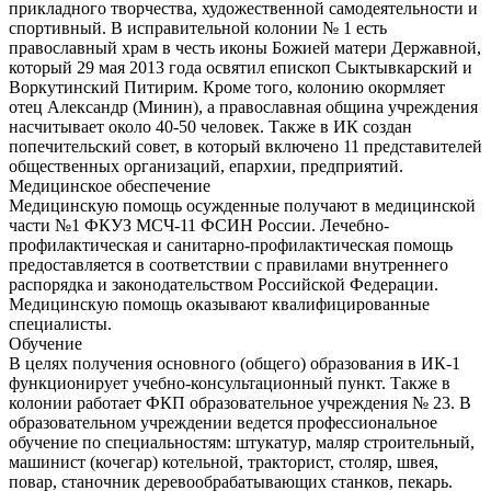
прикладного творчества, художественной самодеятельности и
спортивный. В исправительной колонии № 1 есть
православный храм в честь иконы Божией матери Державной,
который 29 мая 2013 года освятил епископ Сыктывкарский и
Воркутинский Питирим. Кроме того, колонию окормляет
отец Александр (Минин), а православная община учреждения
насчитывает около 40-50 человек. Также в ИК создан
попечительский совет, в который включено 11 представителей
общественных организаций, епархии, предприятий.
Медицинское обеспечение
Медицинскую помощь осужденные получают в медицинской
части №1 ФКУЗ МСЧ-11 ФСИН России. Лечебно-
профилактическая и санитарно-профилактическая помощь
предоставляется в соответствии с правилами внутреннего
распорядка и законодательством Российской Федерации.
Медицинскую помощь оказывают квалифицированные
специалисты.
Обучение
В целях получения основного (общего) образования в ИК-1
функционирует учебно-консультационный пункт. Также в
колонии работает ФКП образовательное учреждения № 23. В
образовательном учреждении ведется профессиональное
обучение по специальностям: штукатур, маляр строительный,
машинист (кочегар) котельной, тракторист, столяр, швея,
повар, станочник деревообрабатывающих станков, пекарь.