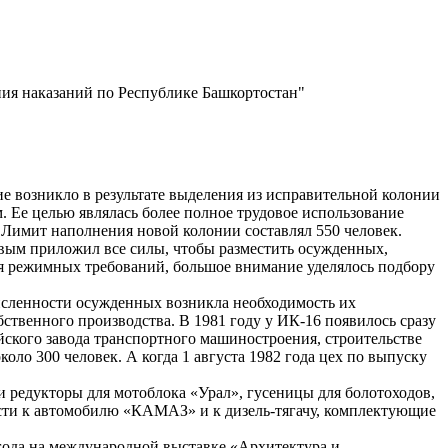
ия наказаний по Республике Башкортостан"
ие возникло в результате выделения из исправительной колонии
. Ее целью являлась более полное трудовое использование
. Лимит наполнения новой колонии составлял 550 человек.
вым приложил все силы, чтобы разместить осужденных,
я режимных требований, большое внимание уделялось подбору
численности осужденных возникла необходимость их
бственного производства. В 1981 году у ИК-16 появилось сразу
ского завода транспортного машиностроения, строительстве
ло 300 человек. А когда 1 августа 1982 года цех по выпуску
и редукторы для мотоблока «Урал», гусеницы для болотоходов,
сти к автомобилю «КАМАЗ» и к дизель-тягачу, комплектующие
года на международной выставке «Архитектура и