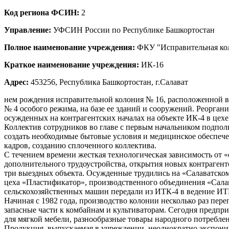
Код региона ФСИН:
2
Управление:
УФСИН России по Республике Башкортостан
Полное наименование учреждения:
ФКУ "Исправительная кол
Краткое наименование учреждения:
ИК-16
Адрес:
453256, Республика Башкортостан, г.Салават
нем рождения исправительной колония № 16, расположенной в г
№ 4 особого режима, на базе ее зданий и сооружений. Реорган
осужденных на контрагентских началах на объекте ИК-4 в цехе
Коллектив сотрудников во главе с первым начальником подп
создать необходимые бытовые условия и медицинское обеспеч
кадров, созданию сплоченного коллектива.
С течением времени жесткая технологическая зависимость от 
дополнительного трудоустройства, открытия новых контрагентск
три выездных объекта. Осужденные трудились на «Салаватско
цеха «Пластификатор», производственного объединения «Салава
сельскохозяйственных машин передали из ИТК-4 в ведение ИТК
Начиная с 1982 года, производство колонии несколько раз пе
запасные части к комбайнам и культиваторам. Сегодня предп
для мягкой мебели, разнообразные товары народного потреблен
Продукция, выпускаемая в учреждении, неоднократно экспони