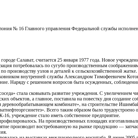
ония № 16 Главного управления Федеральной службы исполнен
ороде Салават, считается 25 января 1977 года. Новое учрежден
изация потребовалась по сугубо производственным соображениям
 по производству узлов и деталей к сельскохозяйственной жатке
олковником внутренней службы Александром Тимофеевичем Кото
ение. Наряду с решением вопросов быта осужденных, соблюдени
«соседа» стала сковывать развитие учреждения. С увеличением 
их объектов, а главное, поставила на повестку дня создание со
м деревообрабатывающем комбинате», на строительстве Ишимбай
тнефтеоргсинетез». Всего таким образом было трудоустроено око
-16, учреждение стало иметь собственное предприятие.
репрофилировалось. На производственных площадях изготавливал
риятие производит востребованную на рынке продукцию — запча
ия.
ровалась на выставках международного масштаба. В июне 2005 