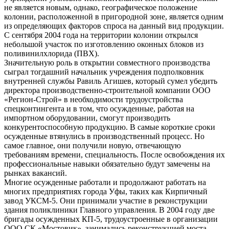
не является новым, однако, географическое положение
колонии, расположенной в пригородной зоне, является одним
из определяющих факторов спроса на данный вид продукции.
С сентября 2004 года на территории колонии открылся
небольшой участок по изготовлению оконных блоков из
поливинилхлорида (ПВХ).
Значительную роль в открытии совместного производства
сыграл тогдашний начальник учреждения подполковник
внутренней службы Равиль Агишев, который сумел убедить
директора производственно-строительной компании ООО
«Регион-Строй» в необходимости трудоустройства
спецконтингента и в том, что осужденные, работая на
импортном оборудовании, смогут производить
конкурентоспособную продукцию. В самые короткие сроки
осужденные втянулись в производственный процесс. Но
самое главное, они получили новую, отвечающую
требованиям времени, специальность. После освобождения их
профессиональные навыки обязательно будут замечены на
рынках вакансий.
Многие осужденные работали и продолжают работать на
многих предприятиях города Уфы, таких как Кирпичный
завод УКСМ-5. Они принимали участие в реконструкции
здания поликлиники Главного управления. В 2004 году две
бригады осужденных КП-5, трудоустроенные в организации
ООО СК «Мостовик», занимались реконструкцией моста