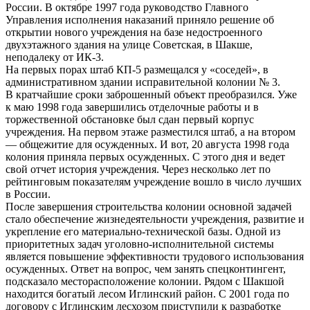
России. В октябре 1997 года руководство Главного
Управления исполнения наказаний приняло решение об
открытии нового учреждения на базе недостроенного
двухэтажного здания на улице Советская, в Шакше,
неподалеку от ИК-3.
На первых порах штаб КП-5 размещался у «соседей», в
административном здании исправительной колонии № 3.
В кратчайшие сроки заброшенный объект преобразился. Уже
к маю 1998 года завершились отделочные работы и в
торжественной обстановке был сдан первый корпус
учреждения. На первом этаже разместился штаб, а на втором
— общежитие для осужденных. И вот, 20 августа 1998 года
колония приняла первых осужденных. С этого дня и ведет
свой отчет история учреждения. Через несколько лет по
рейтинговым показателям учреждение вошло в число лучших
в России.
После завершения строительства колонии основной задачей
стало обеспечение жизнедеятельности учреждения, развитие и
укрепление его материально-технической базы. Одной из
приоритетных задач уголовно-исполнительной системы
является повышение эффективности трудового использования
осужденных. Ответ на вопрос, чем занять спецконтингент,
подсказало месторасположение колонии. Рядом с Шакшой
находится богатый лесом Иглинский район. С 2001 года по
договору с Иглинским лесхозом приступили к разработке