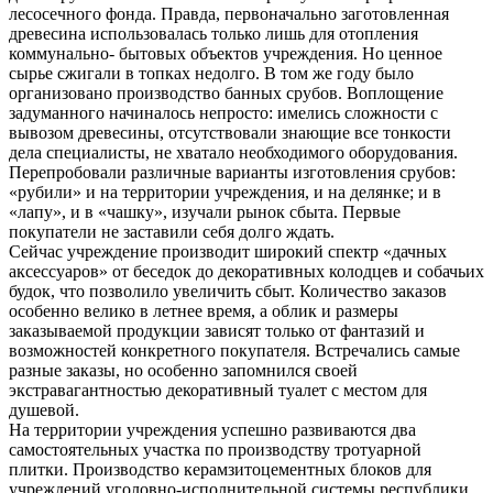
лесосечного фонда. Правда, первоначально заготовленная
древесина использовалась только лишь для отопления
коммунально- бытовых объектов учреждения. Но ценное
сырье сжигали в топках недолго. В том же году было
организовано производство банных срубов. Воплощение
задуманного начиналось непросто: имелись сложности с
вывозом древесины, отсутствовали знающие все тонкости
дела специалисты, не хватало необходимого оборудования.
Перепробовали различные варианты изготовления срубов:
«рубили» и на территории учреждения, и на делянке; и в
«лапу», и в «чашку», изучали рынок сбыта. Первые
покупатели не заставили себя долго ждать.
Сейчас учреждение производит широкий спектр «дачных
аксессуаров» от беседок до декоративных колодцев и собачьих
будок, что позволило увеличить сбыт. Количество заказов
особенно велико в летнее время, а облик и размеры
заказываемой продукции зависят только от фантазий и
возможностей конкретного покупателя. Встречались самые
разные заказы, но особенно запомнился своей
экстравагантностью декоративный туалет с местом для
душевой.
На территории учреждения успешно развиваются два
самостоятельных участка по производству тротуарной
плитки. Производство керамзитоцементных блоков для
учреждений уголовно-исполнительной системы республики