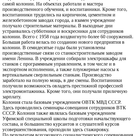
самой колонии. На объектах работали и мастера
производственного обучения, и воспитанники. Кроме того,
воспитанники трудились на кирпичном, цементном и
железобетонном заводах города, а взамен учреждение
получало строительные материалы. В выходные дни
устраивались субботники и воскресники для сотрудников
колонии. Всего с 1958 года воздвигнуто более 60 сооружений.
Большая работа велась по созданию нового предприятия в
колонии. В семидесятые годы были установлены
производственные связи со станкостроительным заводом
имени Ленина. В учреждении собирали электрошкафы для
станков с программным управлением, в том числе и в
экспортном исполнении, а также плунжерные насосы к
вертикальным сверлильным станкам. Производство
заработало на полную мощь, в две смены. Воспитанники
получили возможность овладеть престижной профессией
электромонтажника. Кроме того, они получали приличную
зарплату.
Колония стала базовым учреждением ОВТК МВД СССР.
Здесь проводились семинары-совещания сотрудников ВТК
СССР. Колония также являлась базовым учреждением
Уфимской специальной школы подготовки начальствующего
состава, и большинство курсантов и слушателей курсов
усовершенствования, проходили здесь стажировку.
По результатам всесоюзного социалистического соревнования