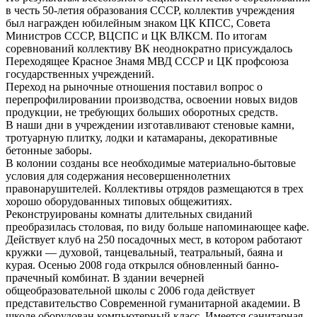
в честь 50-летия образования СССР, коллектив учреждения
был награжден юбилейным знаком ЦК КПСС, Совета
Министров СССР, ВЦСПС и ЦК ВЛКСМ. По итогам
соревнований коллективу ВК неоднократно присуждалось
Переходящее Красное Знамя МВД СССР и ЦК профсоюза
государственных учреждений.
Переход на рыночные отношения поставил вопрос о
перепрофилировании производства, освоении новых видов
продукции, не требующих больших оборотных средств.
В наши дни в учреждении изготавливают стеновые камни,
тротуарную плитку, лодки и катамараны, декоративные
бетонные заборы.
В колонии созданы все необходимые материально-бытовые
условия для содержания несовершеннолетних
правонарушителей. Коллективы отрядов размещаются в трех
хорошо оборудованных типовых общежитиях.
Реконструированы комнаты длительных свиданий
преобразилась столовая, по виду больше напоминающее кафе.
Действует клуб на 250 посадочных мест, в котором работают
кружки — духовой, танцевальный, театральный, баяна и
курая. Осенью 2008 года открылся обновленный банно-
прачечный комбинат. В здании вечерней
общеобразовательной школы с 2006 года действует
представительство Современной гуманитарной академии. В
школе оборудован компьютерный класс. Имеется санитарная