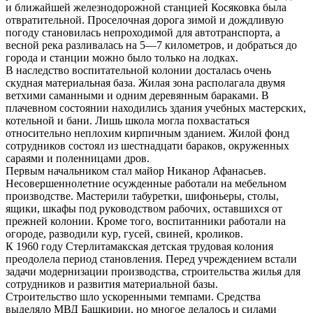
и ближайшей железнодорожной станцией Косяковка была
отвратительной. Проселочная дорога зимой и дождливую
погоду становилась непроходимой для автотранспорта, а
весной река разливалась на 5—7 километров, и добраться до
города и станции можно было только на лодках.
В наследство воспитательной колонии досталась очень
скудная материальная база. Жилая зона располагала двумя
ветхими саманными и одним деревянным бараками. В
плачевном состоянии находились здания учебных мастерских,
котельной и бани. Лишь школа могла похвастаться
относительно неплохим кирпичным зданием. Жилой фонд
сотрудников состоял из шестнадцати бараков, окруженных
сараями и поленницами дров.
Первым начальником стал майор Никанор Афанасьев.
Несовершеннолетние осужденные работали на мебельном
производстве. Мастерили табуретки, шифоньеры, столы,
ящики, шкафы под руководством рабочих, оставшихся от
прежней колонии. Кроме того, воспитанники работали на
огороде, разводили кур, гусей, свиней, кроликов.
К 1960 году Стерлитамакская детская трудовая колония
преодолела период становления. Перед учреждением встали
задачи модернизации производства, строительства жилья для
сотрудников и развития материальной базы.
Строительство шло ускоренными темпами. Средства
выделяло МВД Башкирии, но многое делалось и силами