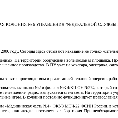
АЯ КОЛОНИЯ № 6 УПРАВЛЕНИЯ ФЕДЕРАЛЬНОЙ СЛУЖБ
006 году. Сегодня здесь отбывают наказание не только жительн
жденных. На территории оборудована волейбольная площадка. Пр
швейное производство. В ПУ учат на кочегара, электрика, санте
 заняты производством и реализацией тепловой энергии, работ
азовательная школа №2 и филиал №3 ФКП ОУ №274, который гото
е телевидение, радио, выпускается стенгазета. На территории у
ольные игры. В колонии постоянно функционирует православная
ом «Медицинская часть №4» ФКУЗ МСЧ-22 ФСИН России, в котор
инеты, клинико-диагностическая лаборатория. При необходимо