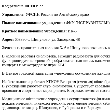
Код региона ФСИН:
22
Управление:
УФСИН России по Алтайскому краю
Полное наименование учреждения:
ФКУ "ИСПРАВИТЕЛЬН
Краткое наименование учреждения:
ИК-6
Адрес:
658390 с. Шипуново, ул. Заводская, 48
Женская исправительная колония № 6 в Шипуново появилась в 2
В колонии работает библиотека, выходит радиогазета для осу
функционирует вечерняя общеобразовательная школа, налажено 
концерты и межотрядовые игры КВН.
В Центре трудовой адаптации учреждения осужденные женщины
На базе колонии работает КГКОУ Вечерняя (сменная) общеобр
В учреждении работает клуб, библиотека. Существует кабельно
проводятся спортивные мероприятия. В отрядах имеются наст
Медицинское обеспечение учреждения осуществляется филиал
психиатрический, гинекологический, рентгенологический каб
здравоохранения р.ц. Шипуново, г. Рубцовска и г. Барнаула.