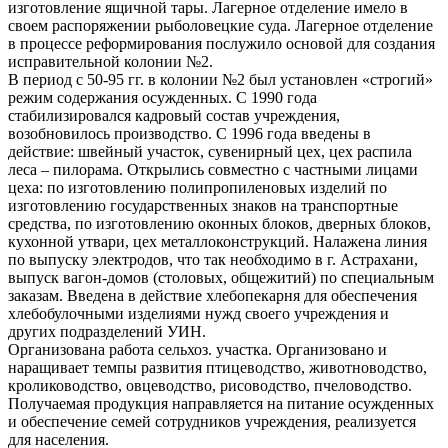
изготовление ящичной тары. Лагерное отделение имело в
своем распоряжении рыболовецкие суда. Лагерное отделение
в процессе реформирования послужило основой для создания
исправительной колонии №2.
В период с 50-95 гг. в колонии №2 был установлен «строгий»
режим содержания осужденных. С 1990 года
стабилизировался кадровый состав учреждения,
возобновилось производство. С 1996 года введены в
действие: швейный участок, сувенирный цех, цех распила
леса – пилорама. Открылись совместно с частными лицами
цеха: по изготовлению полипропиленовых изделий по
изготовлению государственных знаков на транспортные
средства, по изготовлению оконных блоков, дверных блоков,
кухонной утвари, цех металлоконструкций. Налажена линия
по выпуску электродов, что так необходимо в г. Астрахани,
выпуск вагон-домов (столовых, общежитий) по специальным
заказам. Введена в действие хлебопекарня для обеспечения
хлебобулочными изделиями нужд своего учреждения и
других подразделений УИН.
Организована работа сельхоз. участка. Организовано и
наращивает темпы развития птицеводство, животноводство,
кролиководство, овцеводство, рисоводство, пчеловодство.
Получаемая продукция направляется на питание осужденных
и обеспечение семей сотрудников учреждения, реализуется
для населения.