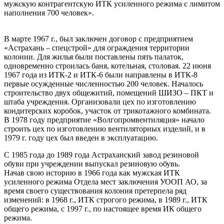
мужскую контрагентскую ИТК усиленного режима с лимитом
наполнения 700 человек».
В марте 1967 г., был заключен договор с предприятием
«Астрахань – спецстрой» для ограждения территории
колонии. Для жилья были поставлены пять палаток,
одновременно строилась баня, котельная, столовая. 22 июня
1967 года из ИТК-2 и ИТК-6 были направлены в ИТК-8
первые осужденные численностью 200 человек. Началось
строительство двух общежитий, помещений ШИЗО – ПКТ и
штаба учреждения. Организовали цех по изготовлению
кондитерских коробок, участок от трикотажного комбината.
В 1978 году предприятие «Волгопромвентиляция» начало
строить цех по изготовлению вентиляторных изделий, и в
1979 г. году цех был введен в эксплуатацию.
С 1985 года до 1989 года Астраханский завод резиновой
обуви при учреждении выпускал резиновую обувь.
Начав свою историю в 1966 года как мужская ИТК
усиленного режима Отдела мест заключения УООП АО, за
время своего существования колония претерпела ряд
изменений: в 1968 г., ИТК строгого режима, в 1989 г., ИТК
общего режима, с 1997 г., по настоящее время ИК общего
режима.