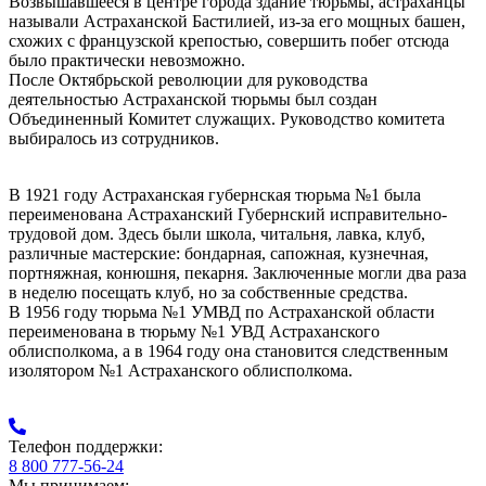
Возвышавшееся в центре города здание тюрьмы, астраханцы
называли Астраханской Бастилией, из-за его мощных башен,
схожих с французской крепостью, совершить побег отсюда
было практически невозможно.
После Октябрьской революции для руководства
деятельностью Астраханской тюрьмы был создан
Объединенный Комитет служащих. Руководство комитета
выбиралось из сотрудников.
В 1921 году Астраханская губернская тюрьма №1 была
переименована Астраханский Губернский исправительно-
трудовой дом. Здесь были школа, читальня, лавка, клуб,
различные мастерские: бондарная, сапожная, кузнечная,
портняжная, конюшня, пекарня. Заключенные могли два раза
в неделю посещать клуб, но за собственные средства.
В 1956 году тюрьма №1 УМВД по Астраханской области
переименована в тюрьму №1 УВД Астраханского
облисполкома, а в 1964 году она становится следственным
изолятором №1 Астраханского облисполкома.
Телефон поддержки:
8 800 777-56-24
Мы принимаем: