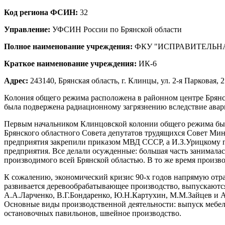
Код региона ФСИН:
32
Управление:
УФСИН России по Брянской области
Полное наименование учреждения:
ФКУ "ИСПРАВИТЕЛЬН
Краткое наименование учреждения:
ИК-6
Адрес:
243140, Брянская область, г. Клинцы, ул. 2-я Парковая, 2
Колония общего режима расположена в районном центре Брянск
была подвержена радиационному загрязнению вследствие авар
Первым начальником Клинцовской колонии общего режима был 
Брянского областного Совета депутатов трудящихся Совет Ми
предприятия закрепили приказом МВД СССР, а И.З.Урицкому п
предприятия. Все делали осужденные: большая часть занималас
производимого всей Брянской областью. В то же время произво
К сожалению, экономический кризис 90-х годов напрямую отра
развивается деревообрабатывающее производство, выпускаютс
А.А.Ларченко, В.Г.Бондаренко, Ю.Н.Картухин, М.М.Зайцев и 
Основные виды производственной деятельности: выпуск мебели
остановочных павильонов, швейное производство.