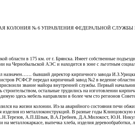
АЯ КОЛОНИЯ № 6 УПРАВЛЕНИЯ ФЕДЕРАЛЬНОЙ СЛУЖБЫ
ой области в 175 км. от г. Брянска. Имеет собственные подъез
ии на Чернобыльской АЭС и находится в зоне с льготным социа
назначен…… бывший директор кирпичного завода И.З.Урицкий. 
нистров РСФСР передал кирпичный завод №2 в ведение областно
рисвоили звание майора внутренней службы. Первый начальник 
ь строительством, остальные трудились на изготовлении кирпича
димую здесь мебель направляли в более чем сто регионов Совет
зился на жизни колонии. Из-за аварийного состояния печи обжи
я изделия из металлоконструкций. В разные годы Клинцовскую
А.Н.Терезов, А.П.Шлык, В.А.Гребнев, Д.А.Милокост, Ю.Н. Нику
 на металлокаркасе, выпечка хлеба, изделия деревообработки, 