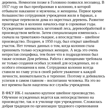
деревень. Немногим позже в Головино появился лесозавод. В
1937 году он был преобразован в колонию, в которой
отбывали наказание и мужчины, и женщины. Первое время
большинство сотрудников учреждения жили в бараках, а
некоторые перевозили дома из окрестных деревень. Развитие
производства в колонии началось еще в сороковые годы.
Осужденные занимались заготовкой леса, деревообработкой и
производством мебели. Затем специализация изменилась –
сначала на трикотажно-ткацкое, а впоследствии – швейное
производство. Позднее, в 1950 году, был открыт швейный
участок. Нет точных данных о том, когда колония стала
принимать только осужденных женщин. А ведь это очень
непростая специфика, тем более что в подразделении был
также основан Дом ребенка. Работа с женщинами требовала
не только создания особых условий для осужденных, но и
особого отношения к ним. Сотрудники колонии всегда
ставили во главу угла в своей работе уважение к каждой
личности, внимательность и терпение. Поэтому и добивались
успехов в самом главном – воспитании человека. На это во
все времена были нацелены все службы учреждения.
В ФКУ ИК-1 налажено крупное швейное производство.
Обучение осужденных ведется как непосредственно на
производстве, так и в училище при учреждении. Сложилась
добрая традиция по организации трудового соревнования