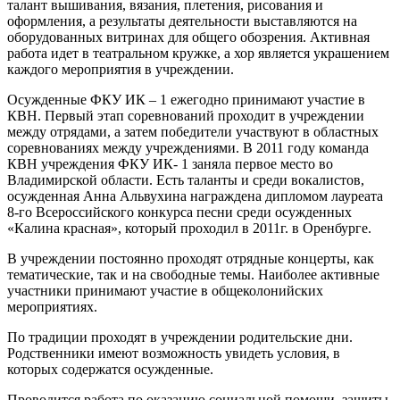
талант вышивания, вязания, плетения, рисования и
оформления, а результаты деятельности выставляются на
оборудованных витринах для общего обозрения. Активная
работа идет в театральном кружке, а хор является украшением
каждого мероприятия в учреждении.
Осужденные ФКУ ИК – 1 ежегодно принимают участие в
КВН. Первый этап соревнований проходит в учреждении
между отрядами, а затем победители участвуют в областных
соревнованиях между учреждениями. В 2011 году команда
КВН учреждения ФКУ ИК- 1 заняла первое место во
Владимирской области. Есть таланты и среди вокалистов,
осужденная Анна Альвухина награждена дипломом лауреата
8-го Всероссийского конкурса песни среди осужденных
«Калина красная», который проходил в 2011г. в Оренбурге.
В учреждении постоянно проходят отрядные концерты, как
тематические, так и на свободные темы. Наиболее активные
участники принимают участие в общеколонийских
мероприятиях.
По традиции проходят в учреждении родительские дни.
Родственники имеют возможность увидеть условия, в
которых содержатся осужденные.
Проводится работа по оказанию социальной помощи, защиты