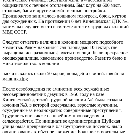
общежитиях с печным отоплением. Был клуб на 600 мест,
столовая, баня и другие хозяйственные постройки.
Производство занималось пошивом телогреек, брюк, курток
для осужденных. На протяжении 6 лет Кинешемская ДТК №1
занимала ведущее место в системе детских трудовых колоний
МВД СССР.
Следует отметить наличие в колонии мощного подсобного
хозяйства. Рядом находился сад площадью 10 гектар, где
выращивались различные фрукты и овощи. Было прекрасное
овощехранилище, квасильное производство. Развито было и
животноводство: в колонии
насчитывалось около 50 коров, лошадей и свиней. швейная
машинка.jpg
После освобождения по амнистии всех осуждённых
несовершеннолетних девушек в 1956 году на базе
Кинешемской детской трудовой колонии №1 была создана
колония №3, в которой содержались взрослые мужчины,
осуждённые за неоднократно совершенные преступления.
Трудились они также на швейном производстве и
сельхозработах. По инициативе администрации Шуйская
улица была превращена в благоустроенный посёлок. Было
организовано автобусное движение. Большие строительные