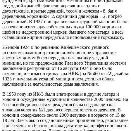
фундаменте, крытый железом с мезонином и пристройками
под одной крышей, флигели деревянные одно- и
двухэтажные, крытые дранкой, тесом и железом - 8, баня
деревянная, коровники -2, сарайчики для корма -- 2, погреб
деревянный. В 1927 г. исправительно-трудовой колонии было
разрешено изъять для собственных нужд 100 000 кирпича и
щебня из недостроенной церкви бывшего монастыря, а весь
оставшийся кирпич передать для использования горкомхозу.
25 июня 1924 г. по решению Кинешемского уездного
исполкома административно-хозяйственное управление
арестным домом было передано начальнику уездной
милиции, но по предложению Главного Управления местами
заключения республики от 16 августа 1924 г. оно было
отменено, и согласно циркуляра НКВД за № 460 от 22 декабря
1923 г. начальник уездной милиции осуществлял общее
наблюдение за деятельностью дома заключения.
В 1950 году из ИК-3 были эпатированы в другие лагеря и
колонии осуждённые мужчины в количестве 2000 человек. На
базе освободившегося учреждения была создана детская
трудовая колония №1 для несовершеннолетних девушек. В
колонии содержалось около 2000 девушек в возрасте от 15 до
18 лет. Здесь было создано швейное производство, работавшее
в две смены по 6 часов, школа десятилетка, профессионально-
техническое училище. Девушки жили в 4 деревянных