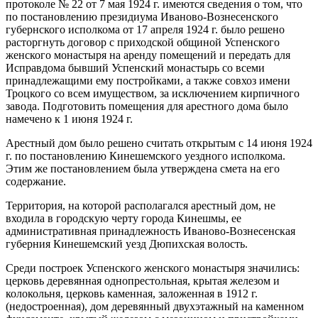
протоколе № 22 от 7 мая 1924 г. имеются сведения о том, что
по постановлению президиума Иваново-Вознесенского
губернского исполкома от 17 апреля 1924 г. было решено
расторгнуть договор с приходской общиной Успенского
женского монастыря на аренду помещений и передать для
Исправдома бывший Успенский монастырь со всеми
принадлежащими ему постройками, а также совхоз имени
Троцкого со всем имуществом, за исключением кирпичного
завода. Подготовить помещения для арестного дома было
намечено к 1 июня 1924 г.
Арестный дом было решено считать открытым с 14 июня 1924
г. по постановлению Кинешемского уездного исполкома.
Этим же постановлением была утверждена смета на его
содержание.
Территория, на которой располагался арестный дом, не
входила в городскую черту города Кинешмы, ее
административная принадлежность Иваново-Вознесенская
губерния Кинешемский уезд Дюпихская волость.
Среди построек Успенского женского монастыря значились:
церковь деревянная однопрестольная, крытая железом и
колокольня, церковь каменная, заложенная в 1912 г.
(недостроенная), дом деревянный двухэтажный на каменном