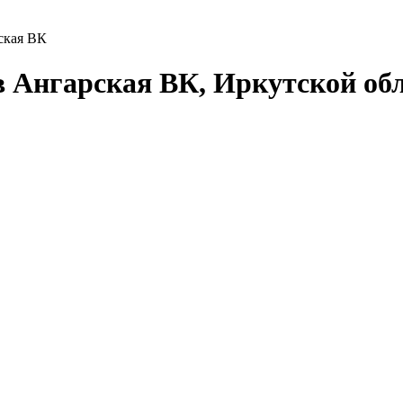
ская ВК
в Aнгарская ВК, Иркутской об