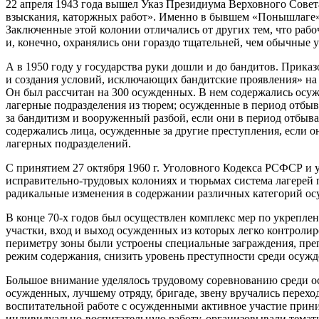
22 апреля 1943 года вышел Указ Президиума Верховного Совет
взыскания, каторжных работ». Именно в бывшем «Понышлаге»,
Заключенные этой колонии отличались от других тем, что рабо
и, конечно, охранялись они гораздо тщательней, чем обычные 
А в 1950 году у государства руки дошли и до бандитов. Прика
и создания условий, исключающих бандитские проявления» на
Он был рассчитан на 300 осужденных. В нем содержались осу
лагерные подразделения из тюрем; осужденные в период отбыв
за бандитизм и вооруженный разбой, если они в период отбыв
содержались лица, осужденные за другие преступления, если о
лагерных подразделений.
С принятием 27 октября 1960 г. Уголовного Кодекса РСФСР и
исправительно-трудовых колониях и тюрьмах система лагерей 
радикальные изменения в содержании различных категорий о
В конце 70-х годов был осуществлен комплекс мер по укрепле
участки, вход и выход осужденных из которых легко контроли
периметру зоны были устроены специальные заграждения, пре
режим содержания, снизить уровень преступности среди осуж
Большое внимание уделялось трудовому соревнованию среди ос
осужденных, лучшему отряду, бригаде, звену вручались перехо
воспитательной работе с осужденными активное участие прини
индивидуально-воспитательную работу, организовывали темати