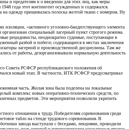
ны и предателям и о введении для этих лиц, как меры
1948 года этот контингент осужденных и содержался.
да на одежду пришивалась полоска желтой ткани с номером. Ну
елях изоляции, «активного уголовно-бандитствующего элемента
л организован специальный лагерный пункт строгого режима.
вимые рецидивисты, неоднократно судимые, поступающие в
руженный разбой и побеги; содержащиеся в местах заключения
анизаторы лагерной и производственной дисциплины. Там же
вались от работы, дезорганизовывали нормальную деятельность
ного Совета РСФСР республиканского положения об
начался новый этап. В частности, ИТК РСФСР предусматривал
ежимная часть. Жилая зона была поделена на локальные
 целый комплекс новых оперативно-технических средств, по
зличных предметов. Эти мероприятия позволили укрепить
стного отношения к труду. Победителям соревнования среди
етовое табло на стенде трудового соревнования. В
ботники завода выступали с беседами, лекциями, проводили
няя школа, роль которой в перевоспитании осужденных трудно