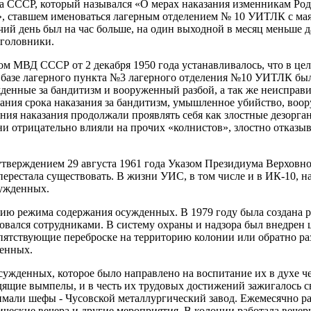
а СССР, который назывался «О мерах наказания изменникам Роди
 ставшем именоваться лагерным отделением № 10 УИТЛК с мая 
чий день был на час больше, на один выходной в месяц меньше 
уголовники.
зом МВД СССР от 2 декабря 1950 года устанавливалось, что в ц
 базе лагерного пункта №3 лагерного отделения №10 УИТЛК бы
жденные за бандитизм и вооруженный разбой, а так же неиспра
ания срока наказания за бандитизм, умышленное убийство, воо
ания наказания продолжали проявлять себя как злостные дезорг
ни отрицательно влияли на прочих «колнистов», злостно отказы
 утверждением 29 августа 1961 года Указом Президиума Верхов
перестала существовать. В жизни УИС, в том числе и в ИК-10, 
сужденных.
нию режима содержания осужденных. В 1979 году была создана р
ровался сотрудниками. В систему охраны и надзора был внедрен
пятствующие переброске на территорию колонии или обратно ра
денных.
ужденных, которое было направлено на воспитание их в духе че
дящие вымпелы, и в честь их трудовых достижений зажигалось св
мали шефы - Чусовской металлургический завод. Ежемесячно ра
ческие вечера и другие мероприятия. В колонии работала вечер