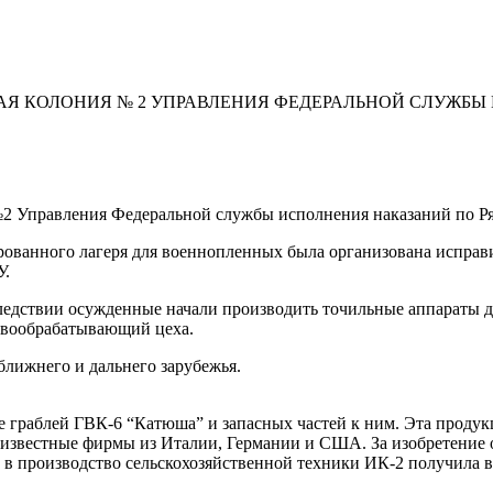
АЯ КОЛОНИЯ № 2 УПРАВЛЕНИЯ ФЕДЕРАЛЬНОЙ СЛУЖБЫ
2 Управления Федеральной службы исполнения наказаний по Ря
мированного лагеря для военнопленных была организована испра
У.
ледствии осужденные начали производить точильные аппараты д
ревообрабатывающий цеха.
лижнего и дальнего зарубежья.
е граблей ГВК-6 “Катюша” и запасных частей к ним. Эта продукц
и известные фирмы из Италии, Германии и США. За изобретение 
ие в производство сельскохозяйственной техники ИК-2 получила 