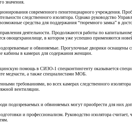
го значения.
кционирования современного пенитенциарного учреждения. Проб
тельности следственного изолятора. Однако руководство Управ
возможные средства для поддержания “тюремного замка” в дост
аправления деятельности. Продолжаются работы по капитальном
уется овощехранилище, в котором уже успешно применяются но
я подозреваемые и обвиняемые. Прогулочные дворики оснащены 
е кабины в камерах для содержания женщин.
дицинскую помощь в СИЗО-1 спецконтингенту оказывается спец
те медчасти, а также специалистами МОБ.
енными требованиями, во всех камерах следственного изолятор
тяжной вентиляции.
 люди подозреваемых и обвиняемых могут приобрести для них д
дготовки и профессионализм. Руководство изолятора считает, чт
тям.