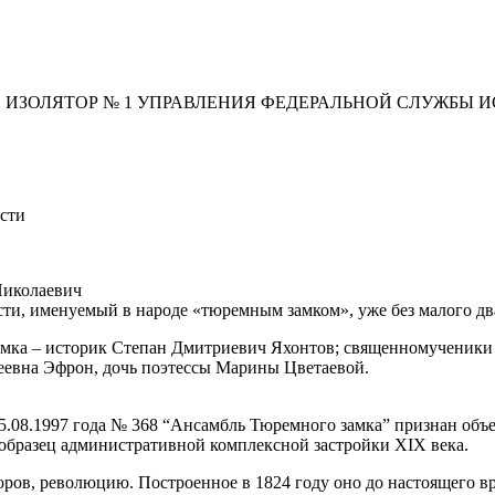
 ИЗОЛЯТОР № 1 УПРАВЛЕНИЯ ФЕДЕРАЛЬНОЙ СЛУЖБЫ 
сти
Николаевич
и, именуемый в народе «тюремным замком», уже без малого два
замка – историк Степан Дмитриевич Яхонтов; священномученик
еевна Эфрон, дочь поэтессы Марины Цветаевой.
.08.1997 года № 368 “Ансамбль Тюремного замка” признан объе
 образец административной комплексной застройки XIX века.
ов, революцию. Построенное в 1824 году оно до настоящего вр