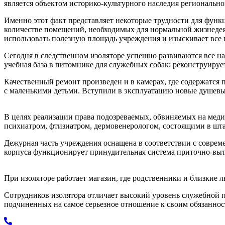
является объектом историко-культурного наследия регионально
Именно этот факт представляет некоторые трудности для фун
количестве помещений, необходимых для нормальной жизнедея
использовать полезную площадь учреждения и изыскивает все 
Сегодня в следственном изоляторе успешно развиваются все н
учебная база в питомнике для служебных собак; реконструир
Качественный ремонт произведен и в камерах, где содержатс
с маленькими детьми. Вступили в эксплуатацию новые душевы
В целях реализации права подозреваемых, обвиняемых на ме
психиатром, фтизиатром, дермовенерологом, состоящими в шта
Дежурная часть учреждения оснащена в соответствии с соврем
корпуса функционирует принудительная система приточно-вы
При изоляторе работает магазин, где родственники и близкие
Сотрудников изолятора отличает высокий уровень служебной по
подчиненных на самое серьезное отношение к своим обязаннос