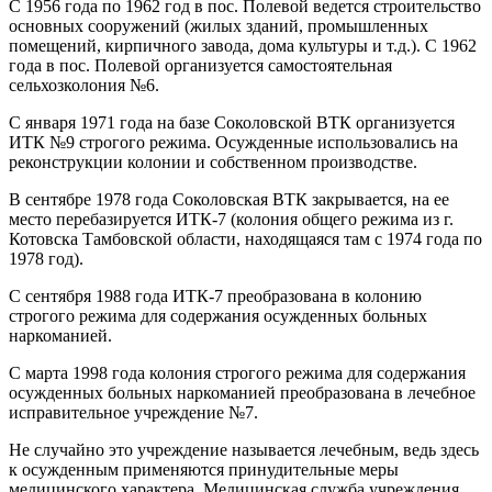
С 1956 года по 1962 год в пос. Полевой ведется строительство
основных сооружений (жилых зданий, промышленных
помещений, кирпичного завода, дома культуры и т.д.). С 1962
года в пос. Полевой организуется самостоятельная
сельхозколония №6.
С января 1971 года на базе Соколовской ВТК организуется
ИТК №9 строгого режима. Осужденные использовались на
реконструкции колонии и собственном производстве.
В сентябре 1978 года Соколовская ВТК закрывается, на ее
место перебазируется ИТК-7 (колония общего режима из г.
Котовска Тамбовской области, находящаяся там с 1974 года по
1978 год).
С сентября 1988 года ИТК-7 преобразована в колонию
строгого режима для содержания осужденных больных
наркоманией.
С марта 1998 года колония строгого режима для содержания
осужденных больных наркоманией преобразована в лечебное
исправительное учреждение №7.
Не случайно это учреждение называется лечебным, ведь здесь
к осужденным применяются принудительные меры
медицинского характера. Медицинская служба учреждения