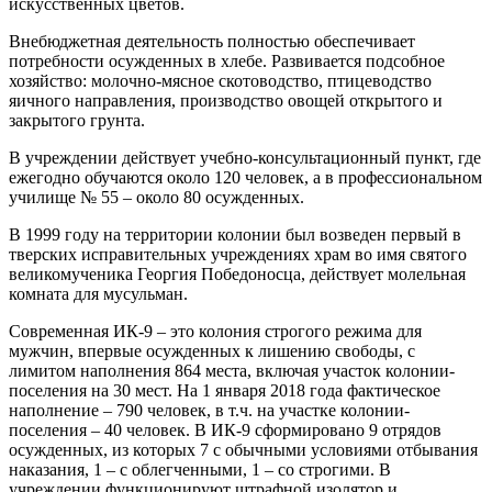
искусственных цветов.
Внебюджетная деятельность полностью обеспечивает
потребности осужденных в хлебе. Развивается подсобное
хозяйство: молочно-мясное скотоводство, птицеводство
яичного направления, производство овощей открытого и
закрытого грунта.
В учреждении действует учебно-консультационный пункт, где
ежегодно обучаются около 120 человек, а в профессиональном
училище № 55 – около 80 осужденных.
В 1999 году на территории колонии был возведен первый в
тверских исправительных учреждениях храм во имя святого
великомученика Георгия Победоносца, действует молельная
комната для мусульман.
Современная ИК-9 – это колония строгого режима для
мужчин, впервые осужденных к лишению свободы, с
лимитом наполнения 864 места, включая участок колонии-
поселения на 30 мест. На 1 января 2018 года фактическое
наполнение – 790 человек, в т.ч. на участке колонии-
поселения – 40 человек. В ИК-9 сформировано 9 отрядов
осужденных, из которых 7 с обычными условиями отбывания
наказания, 1 – с облегченными, 1 – со строгими. В
учреждении функционируют штрафной изолятор и