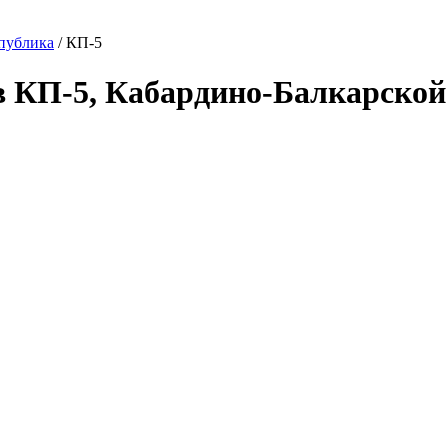
публика
/ КП-5
в КП-5, Кабардино-Балкарско