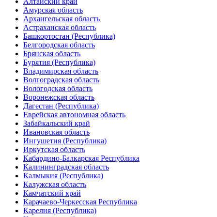
Алтайский край
Амурская область
Архангельская область
Астраханская область
Б
ашкортостан (Республика)
Белгородская область
Брянская область
Бурятия (Республика)
В
ладимирская область
Волгоградская область
Вологодская область
Воронежская область
Д
агестан (Республика)
Е
врейская автономная область
З
абайкальский край
И
вановская область
Ингушетия (Республика)
Иркутская область
К
абардино-Балкарская Республика
Калининградская область
Калмыкия (Республика)
Калужская область
Камчатский край
Карачаево-Черкесская Республика
Карелия (Республика)